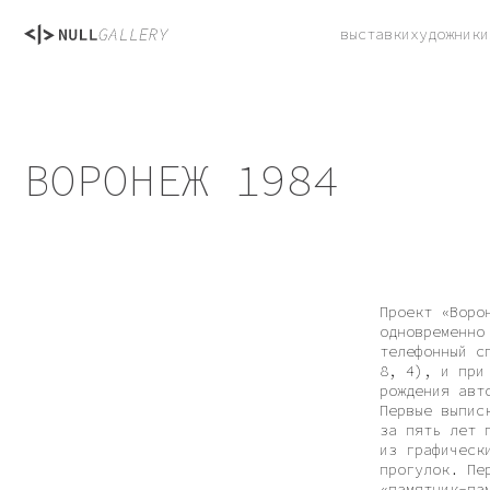
выставки
художники
лабора
ВОРОНЕЖ 1984
Проект «Воронеж 198
одновременно соотве
телефонный справочн
8, 4), и при этом с
рождения автора, от
Первые выписки из с
за пять лет проект 
из графических марш
прогулок. Первонача
«памятник-памятку» 
совпадений, в работ
Что можно извлечь и