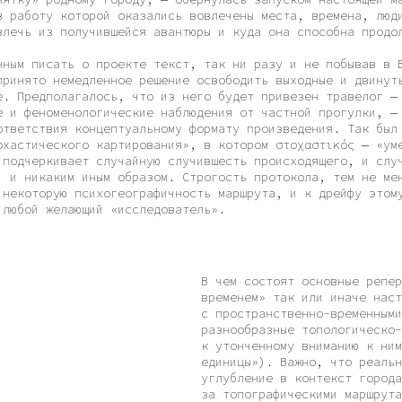
сать о проекте текст, так ни разу и не побывав в Воронеже,
 немедленное решение освободить выходные и двинуться
полагалось, что из него будет привезен травелог — некоторые
оменологические наблюдения от частной прогулки, — однако форма
вия концептуальному формату произведения. Так был придуман
еского картирования», в котором στοχαστικός — «умеющий
кивает случайную случившесть происходящего, и случившесть
аким иным образом. Строгость протокола, тем не менее,
рую психогеографичность маршрута, и к дрейфу этому может
 желающий «исследователь».
В чем состоят основные реперные точки «эк
временем» так или иначе настраивает на сп
с пространственно-временными континуумами
разнообразные топологическо-временные при
к утонченному вниманию к ним, хотя и откр
единицы»). Важно, что реальная прогулка п
углубление в контекст города способен обо
за топографическими маршрутами на карте н
последний с точки зрения временных конста
«Просмотра» (грубо говоря, у виртуальной 
и в большинстве своем зависла она на 2021
и условности пространственно временных се
под вопрос саму парадигму доступа к реаль
документацией и контекстуализацией, и мим