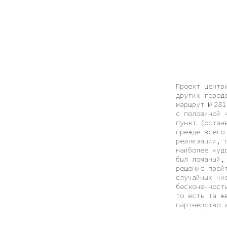
Проект центрирован 
других городов, учи
маршрут № 281, кото
с половиной часа), 
пункт (останется на
прежде всего художе
реализации, подключ
наиболее «удобный» 
был ломаный, длител
решение пройти по м
случайных чисел выд
бесконечность, 1 — 
то есть та же двойк
партнерство и гармо
Мы не так скрупулезно, как хотелось бы, обошли дома; товари
и Филиппова А. А. обнаружено не было; искусственный интелле
коррективы и в создание протокола, и в историко-урбанистиче
Отдельного внимания, кстати, требует последняя. Воронеж, ка
России, обладая в то же время определенной топографической 
облик и в свете далекоотстоящих политических пертурбаций (о
оцифрованные фотографии советского Воронежа с энтузиастичес
и в свете совсем недавних изменений (особенно любопытным зд
в режиме «Просмотра улиц» вокруг дома 107 по улице Щорса — 