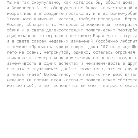
лето на осень; нетронутой, однако, осталась огромная лужа с
внимание к темпоральным изменениям позволяет почувствовать 
изменчивость в одних аспектах и неизменчивость в других. Но
сказать о случившемся дрейфе кроме того, что он случился, п
и никак иначе? Доподлинно, что пятилистник действительно бы
желание (в сложившихся историко-политических обстоятельства
конкретное), а вот исполнится ли оно — вопрос стохастическо