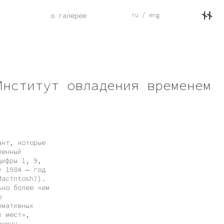
о галерее
ru / eng
т овладения временем