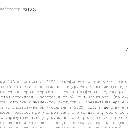
тория
STORE
Институ
4» состоит из 1155 теле-фоно-топологических констант, которые
тствуют некоторым верифицируемым условиям (определенный
ик города Воронежа; номера телефонов, содержащие цифры 1, 9,
тремятся к заговорщической контингентности (почему 1984 — год
сылка к знаменитой антиутопии, презентация Apple Macintosh?).
правочника были сделаны в 2020 году, и действительно более чем
разросся до «концептуального лэндарта», состоящего
рутов-партитур, музыкального произведения и перформативных
льная интенция — создать «собрание простых людей и мест»,
родному городу, — обернулась запуском настоящей машины
у которой оказались вовлечены места, времена, люди, контексты.
з получившейся авантюры и куда она способна продолжиться?