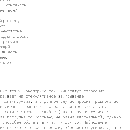
сперимента»? «Институт овладения
екулятивное заигрывание
, и в данном случае проект предполагает
вязки, но остается требовательным
ыт к ошибке (как в случае «В месте
о Воронежу не равна виртуальной, однако,
гатить и ту, и другую. Наблюдение
е равны режиму «Просмотра улиц», однако
нт не совпадает с моментом просмотра
фотодокументации есть дата съемки,
 году). Все это говорит о нестабильности
ток и заставляет недоверчиво поставить
ности, разрываемой чужой фиксацией,
икрия под протокол эксперимента лишний