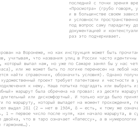
раз это подчеркивает.
на Воронеже, но как инструкция может быть прочитан и для
тывая, что названия улиц в России часто идентичны (например,
рый выпал нам, но уже по Самаре занял бы у нас четыре
или же может быть по логике перенесен на любой населенный
йти справочник, обозначить условия). Однако получившийся
ственный проект требует патентовки и честности в условиях
ения к нему. Наша попытка подгадать или выбрать из случайных
маршрут была обречена на провал: из десяти маршрутов каждый
ьный или дискомфортный. И только когда было принято честное
аршруту, который выпадет на момент прохождения, генератор
ал 281 (2 — нет в 1984, 8 — есть, к тому же означает
первое число после нуля, как начало маршрута, в сумме 11,
а, что в таро означает «Папессу», а в нумерологии — баланс,
нию…).
щей Петренко А. В.
кт внес свои
скую спекуляцию.
к и любой другой город
спецификой, менял свой
 чем повествуют
ких форумов),
есь кажется прогулка
один шаг меняет здесь