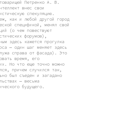
права от фасада). Это
время, его
 что еще точно можно
ричем случился так,
л съеден и загадано
х — весьма
го будущего.