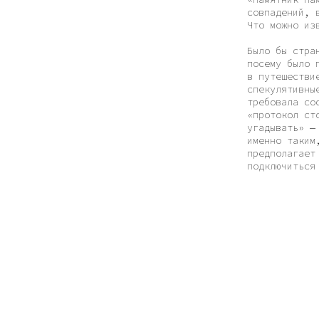
Было бы странным пи
посему было принято
в путешествие. Пред
спекулятивные и фен
требовала соответст
«протокол стохастич
угадывать» — подчер
именно таким, и ник
предполагает некото
подключиться любой