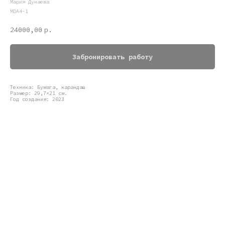
Мария Дунаева
MDA4-1
24000,00
р.
Забронировать работу
Техника: Бумага, карандаш
Размер: 29,7×21 см.
Год создания: 2023