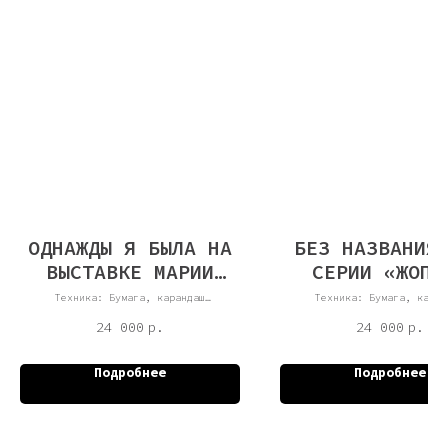
ОДНАЖДЫ Я БЫЛА НА
БЕЗ НАЗВАНИЯ
ВЫСТАВКЕ МАРИИ
СЕРИИ «ЖОПА
ЛАССНИГ
Техника: Бумага, карандаш
Техника: Бумага, каран
Размер: 29×21 см
Размер: 29,7×21 см
Год создания: 2021
Год создания: 2023
24 000
р.
24 000
р.
Подробнее
Подробнее