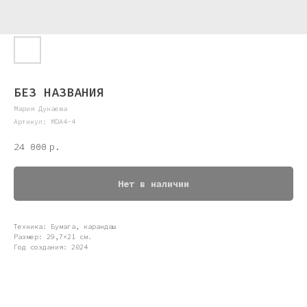
БЕЗ НАЗВАНИЯ
Мария Дунаева
Артикул:
MDA4-4
24 000
р.
Нет в наличии
Техника: Бумага, карандаш
Размер: 29,7×21 см.
Год создания: 2024